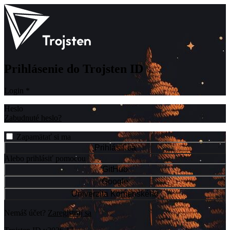
Prihlásenie do Trojsten ID
Login
*
Heslo
Zabudnuté heslo?
Zapamätať si ma
Prihlásiť sa
Alebo prihlásiť pomocou
GitHub
Google
Univerzita Komenského
Nemáš účet?
Zaregistruj sa