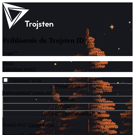
Prihlásenie do Trojsten ID
Login
*
Heslo
Zabudnuté heslo?
Zapamätať si ma
Prihlásiť sa
Alebo prihlásiť pomocou
GitHub
Google
Univerzita Komenského
Nemáš účet?
Zaregistruj sa