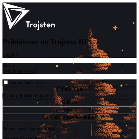
Prihlásenie do Trojsten ID
Login
*
Heslo
Zabudnuté heslo?
Zapamätať si ma
Prihlásiť sa
Alebo prihlásiť pomocou
GitHub
Google
Univerzita Komenského
Nemáš účet?
Zaregistruj sa