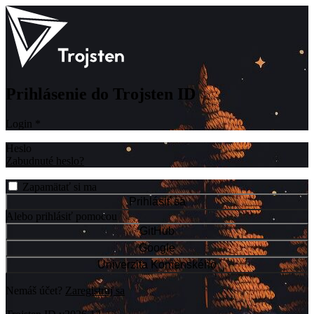
Prihlásenie do Trojsten ID
Login
*
Heslo
Zabudnuté heslo?
Zapamätať si ma
Prihlásiť sa
Alebo prihlásiť pomocou
GitHub
Google
Univerzita Komenského
Nemáš účet?
Zaregistruj sa