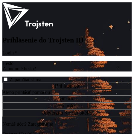
Prihlásenie do Trojsten ID
Login
*
Heslo
Zabudnuté heslo?
Zapamätať si ma
Prihlásiť sa
Alebo prihlásiť pomocou
GitHub
Google
Univerzita Komenského
Nemáš účet?
Zaregistruj sa