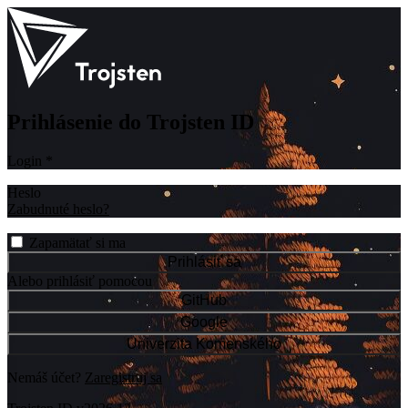
Prihlásenie do Trojsten ID
Login
*
Heslo
Zabudnuté heslo?
Zapamätať si ma
Prihlásiť sa
Alebo prihlásiť pomocou
GitHub
Google
Univerzita Komenského
Nemáš účet?
Zaregistruj sa