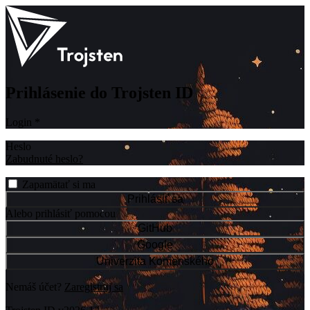
Prihlásenie do Trojsten ID
Login
*
Heslo
Zabudnuté heslo?
Zapamätať si ma
Prihlásiť sa
Alebo prihlásiť pomocou
GitHub
Google
Univerzita Komenského
Nemáš účet?
Zaregistruj sa