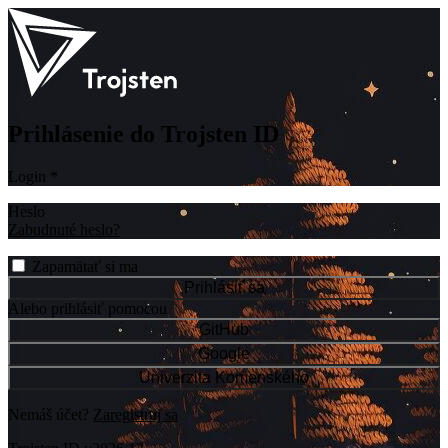
Prihlásenie do Trojsten ID
Login
*
Heslo
Zabudnuté heslo?
Zapamätať si ma
Prihlásiť sa
Alebo prihlásiť pomocou
GitHub
Google
Univerzita Komenského
Nemáš účet?
Zaregistruj sa