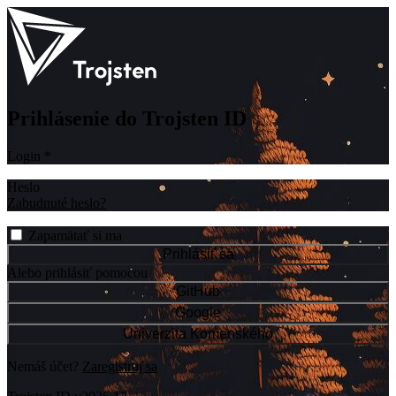
Prihlásenie do Trojsten ID
Login
*
Heslo
Zabudnuté heslo?
Zapamätať si ma
Prihlásiť sa
Alebo prihlásiť pomocou
GitHub
Google
Univerzita Komenského
Nemáš účet?
Zaregistruj sa