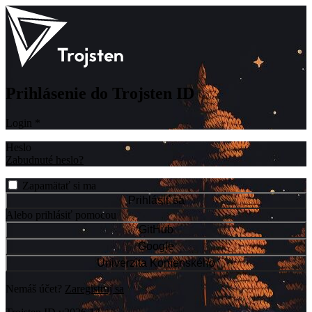
Prihlásenie do Trojsten ID
Login
*
Heslo
Zabudnuté heslo?
Zapamätať si ma
Prihlásiť sa
Alebo prihlásiť pomocou
GitHub
Google
Univerzita Komenského
Nemáš účet?
Zaregistruj sa