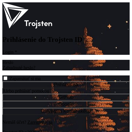
Prihlásenie do Trojsten ID
Login
*
Heslo
Zabudnuté heslo?
Zapamätať si ma
Prihlásiť sa
Alebo prihlásiť pomocou
GitHub
Google
Univerzita Komenského
Nemáš účet?
Zaregistruj sa