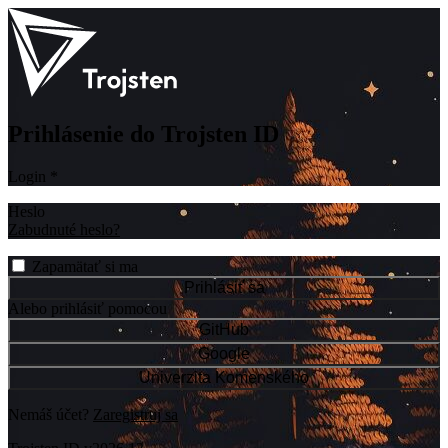
Prihlásenie do Trojsten ID
Login
*
Heslo
Zabudnuté heslo?
Zapamätať si ma
Prihlásiť sa
Alebo prihlásiť pomocou
GitHub
Google
Univerzita Komenského
Nemáš účet?
Zaregistruj sa