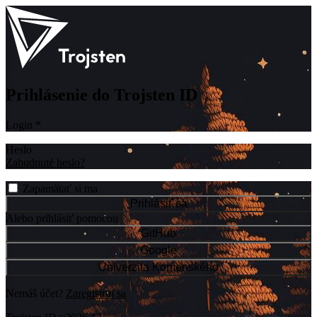
Prihlásenie do Trojsten ID
Login
*
Heslo
Zabudnuté heslo?
Zapamätať si ma
Prihlásiť sa
Alebo prihlásiť pomocou
GitHub
Google
Univerzita Komenského
Nemáš účet?
Zaregistruj sa