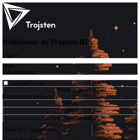
Prihlásenie do Trojsten ID
Login
*
Heslo
Zabudnuté heslo?
Zapamätať si ma
Prihlásiť sa
Alebo prihlásiť pomocou
GitHub
Google
Univerzita Komenského
Nemáš účet?
Zaregistruj sa