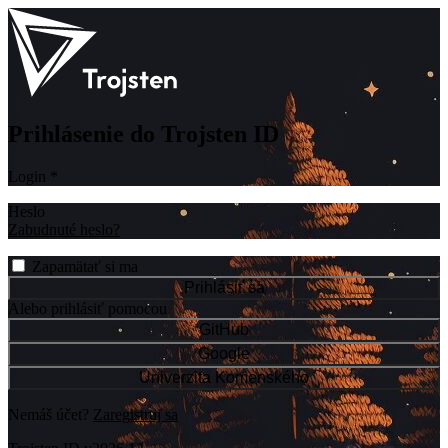
Prihlásenie do Trojsten ID
Login
*
Heslo
Zabudnuté heslo?
Zapamätať si ma
Prihlásiť sa
Alebo prihlásiť pomocou
GitHub
Google
Univerzita Komenského
Nemáš účet?
Zaregistruj sa