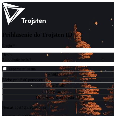
Prihlásenie do Trojsten ID
Login
*
Heslo
Zabudnuté heslo?
Zapamätať si ma
Prihlásiť sa
Alebo prihlásiť pomocou
GitHub
Google
Univerzita Komenského
Nemáš účet?
Zaregistruj sa