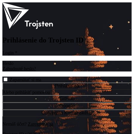
Prihlásenie do Trojsten ID
Login
*
Heslo
Zabudnuté heslo?
Zapamätať si ma
Prihlásiť sa
Alebo prihlásiť pomocou
GitHub
Google
Univerzita Komenského
Nemáš účet?
Zaregistruj sa