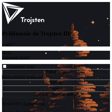
Prihlásenie do Trojsten ID
Login
*
Heslo
Zabudnuté heslo?
Zapamätať si ma
Prihlásiť sa
Alebo prihlásiť pomocou
GitHub
Google
Univerzita Komenského
Nemáš účet?
Zaregistruj sa