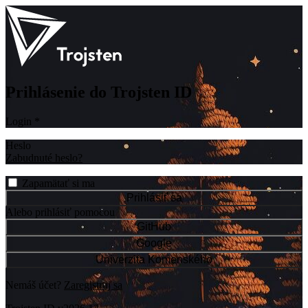
Prihlásenie do Trojsten ID
Login
*
Heslo
Zabudnuté heslo?
Zapamätať si ma
Prihlásiť sa
Alebo prihlásiť pomocou
GitHub
Google
Univerzita Komenského
Nemáš účet?
Zaregistruj sa