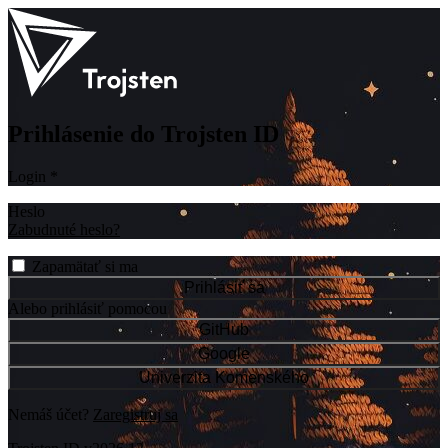
Prihlásenie do Trojsten ID
Login
*
Heslo
Zabudnuté heslo?
Zapamätať si ma
Prihlásiť sa
Alebo prihlásiť pomocou
GitHub
Google
Univerzita Komenského
Nemáš účet?
Zaregistruj sa