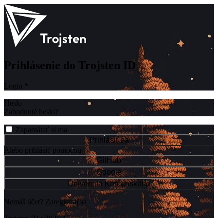
Prihlásenie do Trojsten ID
Login
*
Heslo
Zabudnuté heslo?
Zapamätať si ma
Prihlásiť sa
Alebo prihlásiť pomocou
GitHub
Google
Univerzita Komenského
Nemáš účet?
Zaregistruj sa