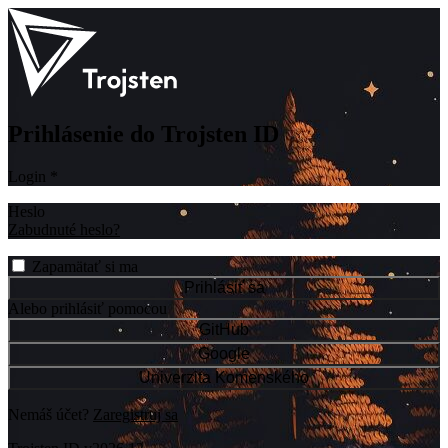
Prihlásenie do Trojsten ID
Login
*
Heslo
Zabudnuté heslo?
Zapamätať si ma
Prihlásiť sa
Alebo prihlásiť pomocou
GitHub
Google
Univerzita Komenského
Nemáš účet?
Zaregistruj sa