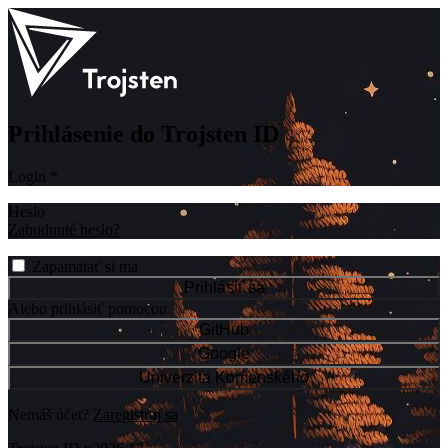
Prihlásenie do Trojsten ID
Login
*
Heslo
Zabudnuté heslo?
Zapamätať si ma
Prihlásiť sa
Alebo prihlásiť pomocou
GitHub
Google
Univerzita Komenského
Nemáš účet?
Zaregistruj sa