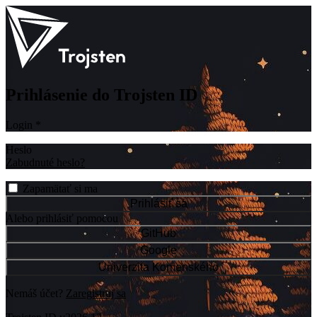
Prihlásenie do Trojsten ID
Login
*
Heslo
Zabudnuté heslo?
Zapamätať si ma
Prihlásiť sa
Alebo prihlásiť pomocou
GitHub
Google
Univerzita Komenského
Nemáš účet?
Zaregistruj sa