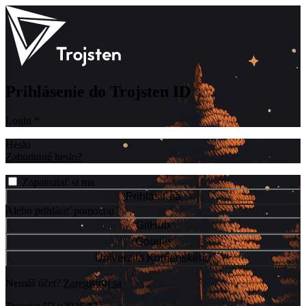
Prihlásenie do Trojsten ID
Login
*
Heslo
Zabudnuté heslo?
Zapamätať si ma
Prihlásiť sa
Alebo prihlásiť pomocou
GitHub
Google
Univerzita Komenského
Nemáš účet?
Zaregistruj sa