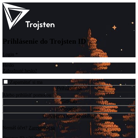
Prihlásenie do Trojsten ID
Login
*
Heslo
Zabudnuté heslo?
Zapamätať si ma
Prihlásiť sa
Alebo prihlásiť pomocou
GitHub
Google
Univerzita Komenského
Nemáš účet?
Zaregistruj sa