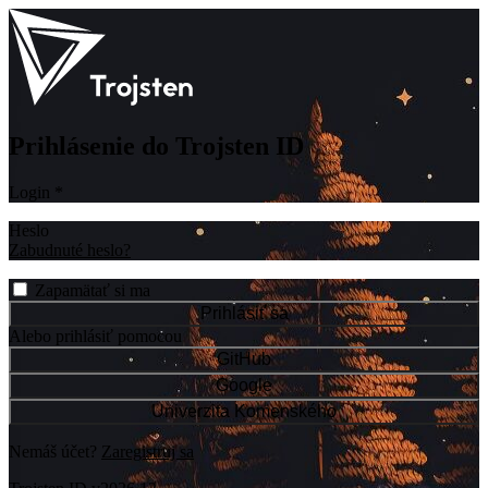
Prihlásenie do Trojsten ID
Login
*
Heslo
Zabudnuté heslo?
Zapamätať si ma
Prihlásiť sa
Alebo prihlásiť pomocou
GitHub
Google
Univerzita Komenského
Nemáš účet?
Zaregistruj sa