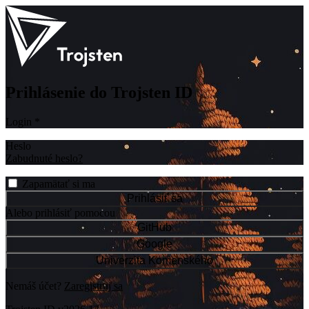
Prihlásenie do Trojsten ID
Login
*
Heslo
Zabudnuté heslo?
Zapamätať si ma
Prihlásiť sa
Alebo prihlásiť pomocou
GitHub
Google
Univerzita Komenského
Nemáš účet?
Zaregistruj sa