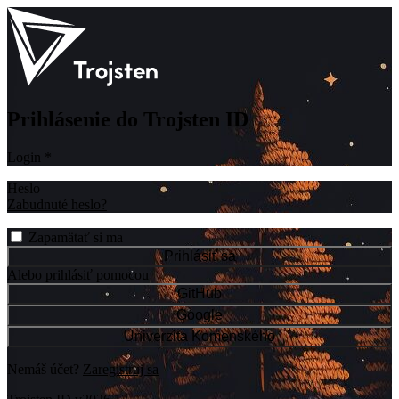
Prihlásenie do Trojsten ID
Login
*
Heslo
Zabudnuté heslo?
Zapamätať si ma
Prihlásiť sa
Alebo prihlásiť pomocou
GitHub
Google
Univerzita Komenského
Nemáš účet?
Zaregistruj sa