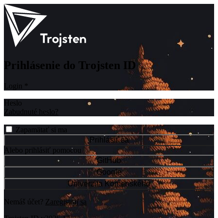
Prihlásenie do Trojsten ID
Login
*
Heslo
Zabudnuté heslo?
Zapamätať si ma
Prihlásiť sa
Alebo prihlásiť pomocou
GitHub
Google
Univerzita Komenského
Nemáš účet?
Zaregistruj sa