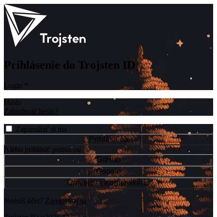
Prihlásenie do Trojsten ID
Login
*
Heslo
Zabudnuté heslo?
Zapamätať si ma
Prihlásiť sa
Alebo prihlásiť pomocou
GitHub
Google
Univerzita Komenského
Nemáš účet?
Zaregistruj sa