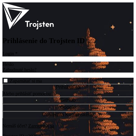
Prihlásenie do Trojsten ID
Login
*
Heslo
Zabudnuté heslo?
Zapamätať si ma
Prihlásiť sa
Alebo prihlásiť pomocou
GitHub
Google
Univerzita Komenského
Nemáš účet?
Zaregistruj sa