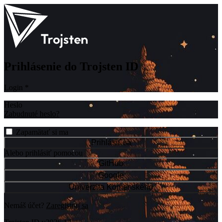
Prihlásenie do Trojsten ID
Login
*
Heslo
Zabudnuté heslo?
Zapamätať si ma
Prihlásiť sa
Alebo prihlásiť pomocou
GitHub
Google
Univerzita Komenského
Nemáš účet?
Zaregistruj sa